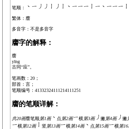
笔顺
：
繁体
：譍
多音字
：不是多音字
譍字的解释：
譍
yīng
古同“应”。
笔画数：20；
部首：言；
笔顺编号：41332324111214111251
譍的笔顺详解：
共20画
譍
笔顺
第1画
点
第2画
横
第3画
撇
第4画
撇
横
第12画
竖
第13画
横
第14画
点
第15画
横
第1