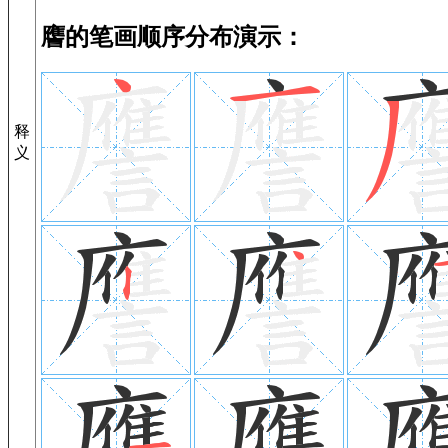
譍的笔画顺序分布演示：
释
义