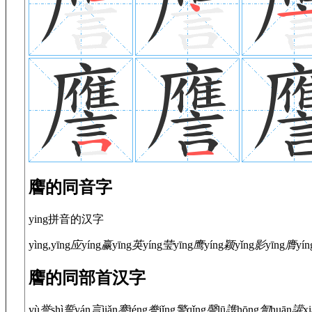
譍的同音字
ying拼音的汉字
yìng,yīng
应
yíng
赢
yīng
英
yíng
莹
yīng
鹰
yíng
颖
yǐng
影
yīng
膺
yín
譍的同部首汉字
yù
誉
shì
誓
yán
言
jiǎn
謇
téng
誊
jǐng
警
qǐng
謦
lū
謢
hōng
訇
huān
讙
x