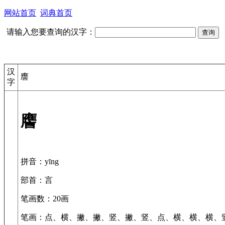
网站首页
词典首页
请输入您要查询的汉字：
汉
譍
字
譍
拼音
：yīng
部首
：言
笔画数
：20画
笔画
：点、横、撇、撇、竖、撇、竖、点、横、横、横、