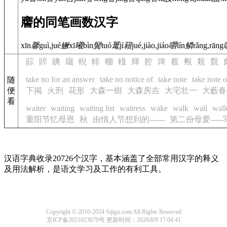
譍的同笔画数汉字
xīn
馨
guì,jué
鳜
xī
曦
bìn
鬓
tuó
鼍
jí
籍
jué,jiào,jiáo
嚼
lín
鳞
rǎng,rāng
賩
賥
賟
镼
輗
輫
輣
輚
輝
谾
豍
覩
覥
覢
覣
take no for an answer
take no notice of
take note
take note o
随
便
下掲
火刑
花形
大森一樹
大森房吉
大宅壮一
大藪春
看
waiter
waiting
waiting list
waitress
wake
walk
wall
wall
重阳节忆母恩
秋
由情人节想到的------
第二份母爱---
汉语字典收录20726个汉字，基本涵盖了全部常用汉字的释义
及用法解析，是语文学习及工作的有利工具。
Copyright © 2010-2024 Sijigu.com All Rights Reserved
京ICP备2021023879号
更新时间：2026/8/9 17:04:41