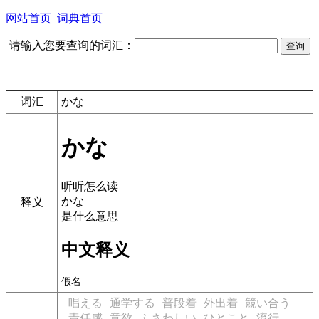
网站首页
词典首页
请输入您要查询的词汇：
词汇
かな
かな
听听怎么读
かな
释义
是什么意思
中文释义
假名
唱える
通学する
普段着
外出着
競い合う
責任感
意欲
ふさわしい
ひとこと
流行