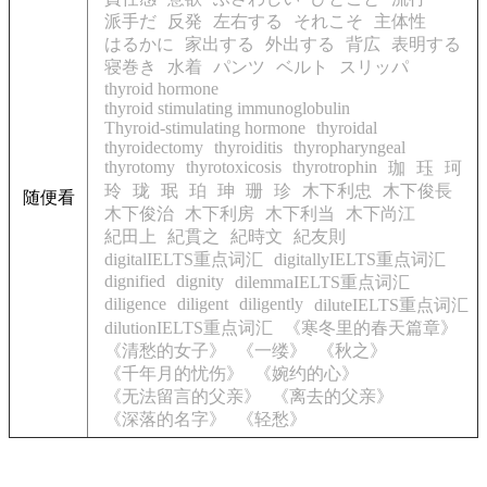
派手だ
反発
左右する
それこそ
主体性
はるかに
家出する
外出する
背広
表明する
寝巻き
水着
パンツ
ベルト
スリッパ
thyroid hormone
thyroid stimulating immunoglobulin
Thyroid-stimulating hormone
thyroidal
thyroidectomy
thyroiditis
thyropharyngeal
thyrotomy
thyrotoxicosis
thyrotrophin
珈
珏
珂
玲
珑
珉
珀
珅
珊
珍
木下利忠
木下俊長
随便看
木下俊治
木下利房
木下利当
木下尚江
紀田上
紀貫之
紀時文
紀友則
digitalIELTS重点词汇
digitallyIELTS重点词汇
dignified
dignity
dilemmaIELTS重点词汇
diligence
diligent
diligently
diluteIELTS重点词汇
dilutionIELTS重点词汇
《寒冬里的春天篇章》
《清愁的女子》
《一缕》
《秋之》
《千年月的忧伤》
《婉约的心》
《无法留言的父亲》
《离去的父亲》
《深落的名字》
《轻愁》