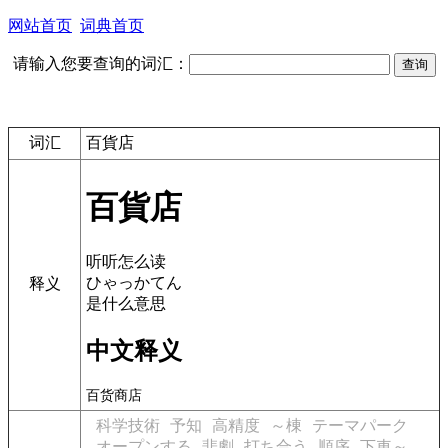
网站首页
词典首页
请输入您要查询的词汇：
词汇
百貨店
百貨店
听听怎么读
ひゃっかてん
释义
是什么意思
中文释义
百货商店
科学技術
予知
高精度
～棟
テーマパーク
オープンする
悲劇
打ち合う
順序
下車～