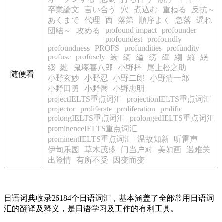
卒業論文
言い合う
穴
煮込む
重ねる
反抗～
あくまで
代理
西
落第
順序よく
急落
遅れ
profound impact
profounder
団結～
攻める
profoundest
profoundly
profoundness
PROFS
profundities
profundity
profuse
profusely
縗
縞
縊
縍
縪
縐
縦
縨
縘
縺
鬼塚喜八郎
小野梓
尾上松之助
随便看
小野玄妙
小野忍
小野二郎
小野清一郎
小野田勇
小野喬
小野忠明
projectIELTS重点词汇
projectionIELTS重点词汇
projector
proliferate
proliferation
prolific
prolongIELTS重点词汇
prolongedIELTS重点词汇
prominenceIELTS重点词汇
prominentIELTS重点词汇
温故知新
听雷声
伊甸乐园
草木茂盛
门当户对
美如画
遇难关
出险情
有所不受
因变而变
日语词典收录26184个日语词汇，基本涵盖了全部常用日语词
汇的翻译及释义，是日语学习及工作的有利工具。