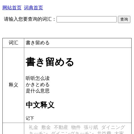
网站首页
词典首页
请输入您要查询的词汇：
词汇
書き留める
書き留める
听听怎么读
かきとめる
释义
是什么意思
中文释义
记下
礼金
敷金
不動産
物件
張り紙
ダイニング
キッチン
ダイニングキッチン
共益費
大家