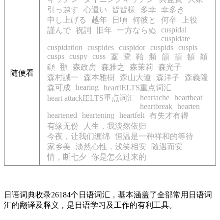
引っ越す
心遣い
皆皆様
多幸
幸多き
申し上げる
越年
日頃
何彼と
何卒
上役
cuspidal
謹んで
祝詞
旧年
一方ならぬ
cuspidate
cuspidation
cuspides
cuspidor
cuspids
cuspis
cusps
cuspy
cuss
鞌
鞏
鞈
頫
頜
頡
頟
頦
頲
頨
森政房
森雅之
森茉莉
森光子
随便看
森村誠一
森本雅樹
森山大道
森洋子
森義隆
hearing
森可成
heartIELTS重点词汇
heartache
heartbeat
heart attackIELTS重点词汇
heartbreak
hearten
heartened
heartening
heartfelt
有失才有得
有缘无份
人生，我淡然依归
今夜，让我们缠绵
恒温是一种祥和的等待
家乡美
淡然心性，浅笑相安
随遇而安
情，断七夕
你是怎么过来的
日语词典收录26184个日语词汇，基本涵盖了全部常用日语词
汇的翻译及释义，是日语学习及工作的有利工具。