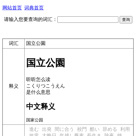
网站首页
词典首页
请输入您要查询的词汇：
词汇
国立公園
国立公園
听听怎么读
こくりつこうえん
释义
是什么意思
中文释义
国家公园
進む
出発
間に合う
校門
酷い
辞める
利用
故里
大晦日
年越し蕎麦
長生き
除夜
鐘