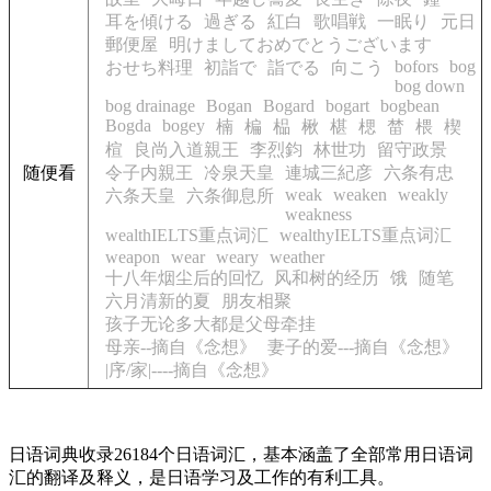
耳を傾ける
過ぎる
紅白
歌唱戦
一眠り
元日
郵便屋
明けましておめでとうございます
bofors
bog
おせち料理
初詣で
詣でる
向こう
bog down
bog drainage
Bogan
Bogard
bogart
bogbean
Bogda
bogey
楠
楄
榀
楸
椹
楒
榃
椳
楔
楦
良尚入道親王
李烈鈞
林世功
留守政景
随便看
令子内親王
冷泉天皇
連城三紀彦
六条有忠
weak
weaken
weakly
六条天皇
六条御息所
weakness
wealthIELTS重点词汇
wealthyIELTS重点词汇
weapon
wear
weary
weather
十八年烟尘后的回忆
风和树的经历
饿
随笔
六月清新的夏
朋友相聚
孩子无论多大都是父母牵挂
母亲--摘自《念想》
妻子的爱---摘自《念想》
|序/家|----摘自《念想》
日语词典收录26184个日语词汇，基本涵盖了全部常用日语词
汇的翻译及释义，是日语学习及工作的有利工具。