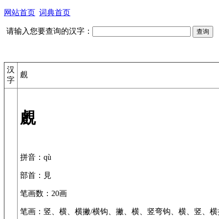
网站首页
词典首页
请输入您要查询的汉字：
汉
覻
字
覻
拼音
：qù
部首
：見
笔画数
：20画
笔画
：竖、横、横撇/横钩、撇、横、竖弯钩、横、竖、