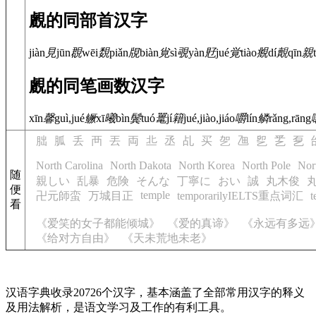
覻的同部首汉字
jiàn
見
jūn
覠
wēi
覣
piǎn
覑
biàn
覍
sì
覗
yàn
覎
jué
覚
tiào
覜
dí
覿
qīn
親
覻的同笔画数汉字
xīn
馨
guì,jué
鳜
xī
曦
bìn
鬓
tuó
鼍
jí
籍
jué,jiào,jiáo
嚼
lín
鳞
rǎng,rāng
朏
胍
丢
襾
丟
両
丠
丞
乩
买
乫
乪
乮
乯
乭
North Carolina
North Dakota
North Korea
North Pole
Nor
随
親しい
乱暴
危険
そんな
丁寧に
おい
誠
丸木俊
便
temple
卍元師蛮
万城目正
temporarilyIELTS重点词汇
看
《爱笑的女子都能倾城》
《爱的真谛》
《永远有多远
《给对方自由》
《天未荒地未老》
汉语字典收录20726个汉字，基本涵盖了全部常用汉字的释义
及用法解析，是语文学习及工作的有利工具。