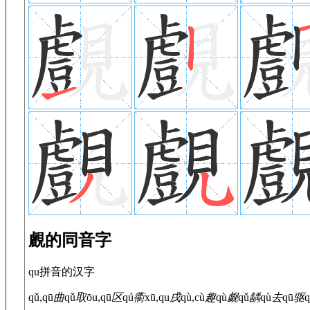
覻的同音字
qu拼音的汉字
qǔ,qū
曲
qǔ
取
ōu,qū
区
qú
衢
xū,qu
戌
qù,cù
趣
qù
觑
qǔ
龋
qù
去
qū
驱
q