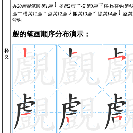
共20画
覻
笔顺
第1画
竖
第2画
横
第3画
横撇/横钩
第4
画
横
第11画
点
第12画
撇
第13画
提
第14画
竖
第
弯钩
覻的笔画顺序分布演示：
释
义