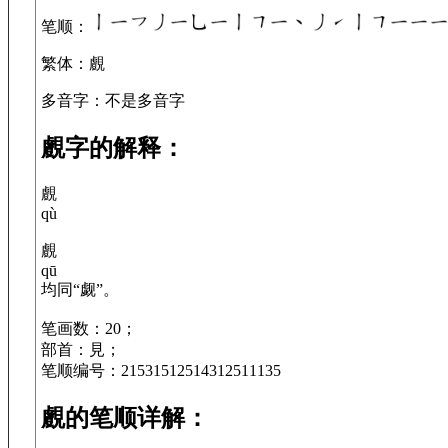
笔顺
：
繁体
：覻
多音字
：不是多音字
覻字的解释：
覻
qù
覻
qū
均同“觑”。
笔画数：20；
部首：見；
笔顺编号：21531512514312511135
覻的笔顺详解：