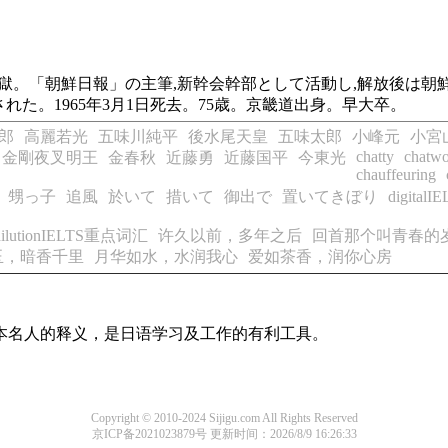
し入獄。「朝鮮日報」の主筆,新幹会幹部として活動し,解放後は
た。1965年3月1日死去。75歳。京畿道出身。早大卒。
郎
高麗若光
五味川純平
後水尾天皇
五味太郎
小峰元
小宮
chatty
chatw
金剛夜叉明王
金春秋
近藤勇
近藤国平
今東光
chauffeuring
甥っ子
追風
於いて
措いて
御出で
置いてきぼり
digita
dilutionIELTS重点词汇
许久以前，多年之后
回首那个叫青春的
玉，暗香千里
月华如水，水润我心
爱如茶香，润你心房
日本名人的释义，是日语学习及工作的有利工具。
Copyright © 2010-2024 Sijigu.com All Rights Reserved
京ICP备2021023879号
更新时间：2026/8/9 16:26:33