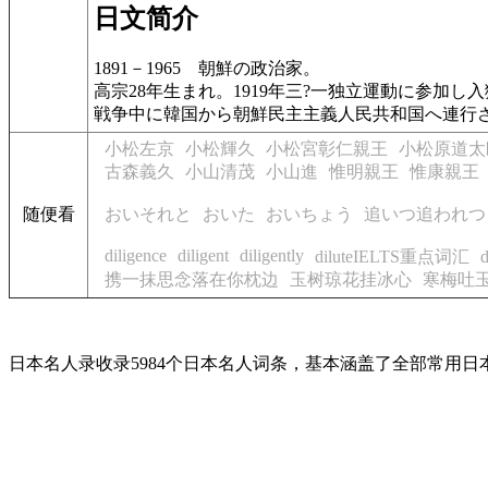
日文简介
1891－1965
朝鮮の政治家。
高宗28年生まれ。1919年三?一独立運動に参加
戦争中に韓国から朝鮮民主主義人民共和国へ連行され
小松左京
小松輝久
小松宮彰仁親王
小松原道太
古森義久
小山清茂
小山進
惟明親王
惟康親王
随便看
おいそれと
おいた
おいちょう
追いつ追われつ
diligence
diligent
diligently
diluteIELTS重点词汇
携一抹思念落在你枕边
玉树琼花挂冰心
寒梅吐
日本名人录收录5984个日本名人词条，基本涵盖了全部常用