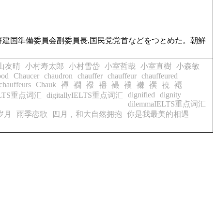
朝鮮建国準備委員会副委員長,国民党党首などをつとめた。朝鮮
山友晴
小村寿太郎
小村雪岱
小室哲哉
小室直樹
小森敏
ood
Chaucer
chaudron
chauffer
chauffeur
chauffeured
chauffeurs
Chauk
襌
襉
襏
襎
襊
襆
襋
襈
襓
褼
dignified
dignity
lIELTS重点词汇
digitallyIELTS重点词汇
dilemmaIELTS重点词汇
岁月
雨季恋歌
四月，和大自然拥抱
你是我最美的相遇