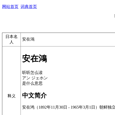
网站首页
词典首页
日本名
安在鴻
人
安在鴻
听听怎么读
アン ジェホン
是什么意思
中文简介
释义
安在鸿（1892年11月30日 - 1965年3月1日）朝