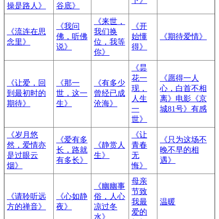
下》
操是路人》
谷底》
《来世，
《我问
《开
《流连在思
我们换
佛，听佛
始懂
《期待爱情》
念里》
位，我等
说》
得》
你》
《昙
花一
《愿得一人
《让爱，回
《那一
《有多少
现，
心，白首不相
到最初时的
世，这一
曾经已成
人生
离》电影《京
期待》
生》
沧海》
一
城81号》有感
世》
《岁月悠
《让
《爱有多
《只为这场不
然，爱情亦
《静赏人
青春
长，路就
晚不早的相
是过眼云
生》
无
有多长》
遇》
烟》
悔》
母亲
《幽幽事
节致
《请聆听远
《心如静
俗，人心
我最
温暖
方的禅音》
夜》
凉过冬
爱的
水》