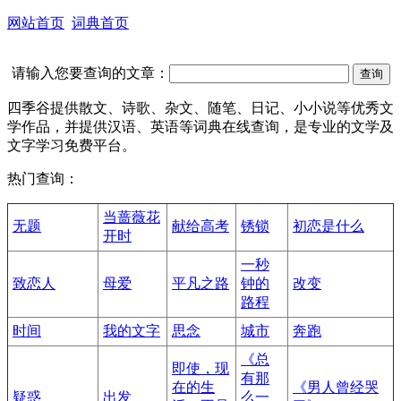
网站首页
词典首页
请输入您要查询的文章：
四季谷提供散文、诗歌、杂文、随笔、日记、小小说等优秀文
学作品，并提供汉语、英语等词典在线查询，是专业的文学及
文字学习免费平台。
热门查询：
当蔷薇花
无题
献给高考
锈锁
初恋是什么
开时
一秒
致恋人
母爱
平凡之路
钟的
改变
路程
时间
我的文字
思念
城市
奔跑
《总
即使，现
有那
在的生
《男人曾经哭
疑惑
出发
么一