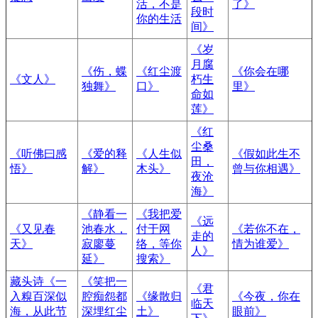
活，不是
了》
段时
你的生活
间》
《岁
月腐
《伤，蝶
《红尘渡
《你会在哪
《文人》
朽生
独舞》
口》
里》
命如
莲》
《红
尘桑
《听佛曰感
《爱的释
《人生似
《假如此生不
田，
悟》
解》
木头》
曾与你相遇》
夜沧
海》
《静看一
《我把爱
《远
《又见春
池春水，
付于网
《若你不在，
走的
天》
寂廖蔓
络，等你
情为谁爱》
人》
延》
搜索》
藏头诗《一
《笑把一
《君
入糗百深似
腔痴怨都
《缘散归
《今夜，你在
临天
海，从此节
深埋红尘
土》
眼前》