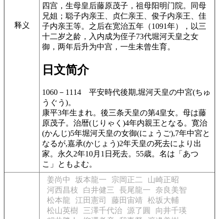
四宫，生母皇后藤原茂子，祖母阳明门院。同母
兄姐；聪子内亲王、贞仁亲王、俊子内亲王、佳
释义
子内亲王等。之后在宽治五年（1091年），以三
十二岁之龄，入内成为侄子73代堀河天皇之女
御，两年后升为中宫，一生未曾生育。
日文简介
1060－1114
平安時代後期,堀河天皇の中宮(ちゅ
うぐう)。
康平3年生まれ。後三条天皇の第4皇女。母は藤
原茂子。治暦(じりゃく)4年内親王となる。寛治
(かんじ)5年堀河天皇の女御(にょうご),7年中宮と
なるが,嘉承(かじょう)2年天皇の死去により出
家。永久2年10月1日死去。55歳。名は「あつ
こ」ともよむ。
姜尚中
坂本龍一
宗岡正二
山崎正昭
河西昌枝
白井健三
長尾龍一
奈良美智
松本龍
江田憲司
藤田宙靖
松坂大輔
松山英樹
三澤千代治
源了圓
向井千瑛