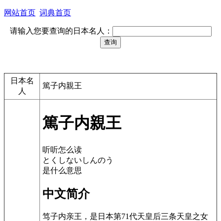
网站首页
词典首页
请输入您要查询的日本名人：
日本名
篤子内親王
人
篤子内親王
听听怎么读
とくしないしんのう
是什么意思
中文简介
笃子内亲王，是日本第71代天皇后三条天皇之女