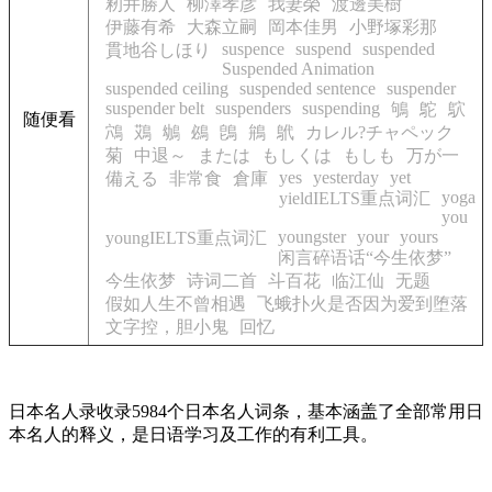
籾井勝人
柳澤孝彦
我妻榮
渡邊美樹
伊藤有希
大森立嗣
岡本佳男
小野塚彩那
suspence
suspend
suspended
貫地谷しほり
Suspended Animation
suspended ceiling
suspended sentence
suspender
suspender belt
suspenders
suspending
鴝
鴕
鴥
随便看
鴪
鴱
鴢
鴓
鵖
鴘
鴏
カレル?チャペック
菊
中退～
または
もしくは
もしも
万が一
yes
yesterday
yet
備える
非常食
倉庫
yoga
yieldIELTS重点词汇
you
youngster
your
yours
youngIELTS重点词汇
闲言碎语话“今生依梦”
今生依梦
诗词二首
斗百花
临江仙
无题
假如人生不曾相遇
飞蛾扑火是否因为爱到堕落
文字控，胆小鬼
回忆
日本名人录收录5984个日本名人词条，基本涵盖了全部常用日
本名人的释义，是日语学习及工作的有利工具。